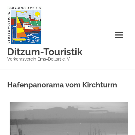
Zum
Inhalt
springen
MENÜ
Ditzum-Touristik
Verkehrsverein Ems-Dollart e. V.
Hafenpanorama vom Kirchturm
DITZUM-TOURISTIK
WEBCAM KIRCHTURM