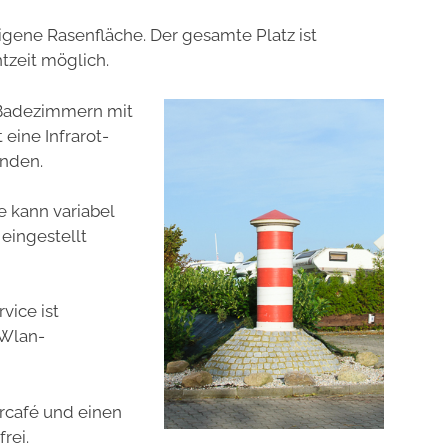
igene Rasenfläche. Der gesamte Platz ist
htzeit möglich.
i Badezimmern mit
eine Infrarot-
anden.
 kann variabel
 eingestellt
vice ist
 Wlan-
ercafé und einen
rei.